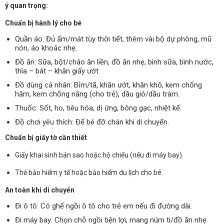
ý quan trọng:
Chuẩn bị hành lý cho bé
Quần áo: Đủ ấm/mát tùy thời tiết, thêm vài bộ dự phòng, mũ
nón, áo khoác nhẹ.
Đồ ăn: Sữa, bột/cháo ăn liền, đồ ăn nhẹ, bình sữa, bình nước,
thìa – bát – khăn giấy ướt.
Đồ dùng cá nhân: Bỉm/tã, khăn ướt, khăn khô, kem chống
hăm, kem chống nắng (cho trẻ), dầu gió/dầu tràm.
Thuốc: Sốt, ho, tiêu hóa, dị ứng, bông gạc, nhiệt kế.
Đồ chơi yêu thích: Để bé đỡ chán khi di chuyển.
Chuẩn bị giấy tờ cần thiết
Giấy khai sinh bản sao hoặc hộ chiếu (nếu đi máy bay).
Thẻ bảo hiểm y tế hoặc bảo hiểm du lịch cho bé.
An toàn khi di chuyển
Đi ô tô: Có ghế ngồi ô tô cho trẻ em nếu đi đường dài.
Đi máy bay: Chọn chỗ ngồi tiện lợi, mang núm ti/đồ ăn nhẹ