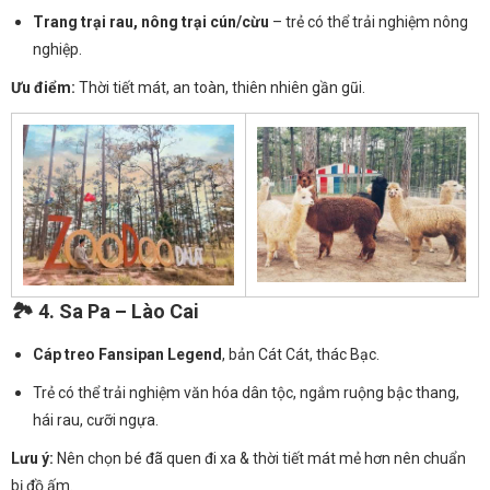
Trang trại rau, nông trại cún/cừu
– trẻ có thể trải nghiệm nông
nghiệp.
Ưu điểm:
Thời tiết mát, an toàn, thiên nhiên gần gũi.
🏞️ 4.
Sa Pa – Lào Cai
Cáp treo Fansipan Legend
, bản Cát Cát, thác Bạc.
Trẻ có thể trải nghiệm văn hóa dân tộc, ngắm ruộng bậc thang,
hái rau, cưỡi ngựa.
Lưu ý:
Nên chọn bé đã quen đi xa & thời tiết mát mẻ hơn nên chuẩn
bị đồ ấm.