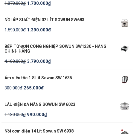
1.870.000
₫
1.700.000
₫
NỒI ÁP SUẤT ĐIỆN 02 LÍT SOWUN SW683
1.590.000
₫
1.390.000
₫
BẾP TỪ ĐƠN CÔNG NGHIỆP SOWUN SW1230 - HÀNG
CHÍNH HÃNG
4.180.000
₫
3.790.000
₫
Ấm siêu tốc 1.8 Lít Sowun SW 1635
300.000
₫
265.000
₫
LẨU ĐIỆN ĐA NĂNG SOWUN SW 6023
1.130.000
₫
990.000
₫
Nồi cơm điện 14 Lít Sowun SW 6938