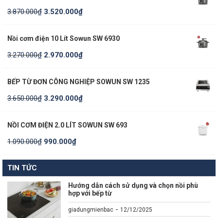
3.870.000
₫
3.520.000
₫
Nồi cơm điện 10 Lít Sowun SW 6930
3.270.000
₫
2.970.000
₫
BẾP TỪ ĐƠN CÔNG NGHIỆP SOWUN SW 1235
3.650.000
₫
3.290.000
₫
NỒI CƠM ĐIỆN 2.0 LÍT SOWUN SW 693
1.090.000
₫
990.000
₫
TIN TỨC
Hướng dẫn cách sử dụng và chọn nồi phù
hợp với bếp từ
-
giadungmienbac
12/12/2025