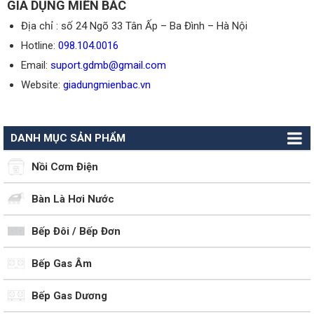
GIA DỤNG MIỀN BẮC
Địa chỉ : số 24 Ngõ 33 Tân Ấp – Ba Đình – Hà Nội
Hotline:
098.104.0016
Email:
suport.gdmb@gmail.com
Website:
giadungmienbac.vn
DANH MỤC SẢN PHẨM
Nồi Cơm Điện
Bàn Là Hơi Nước
Bếp Đôi / Bếp Đơn
Bếp Gas Âm
Bếp Gas Dương