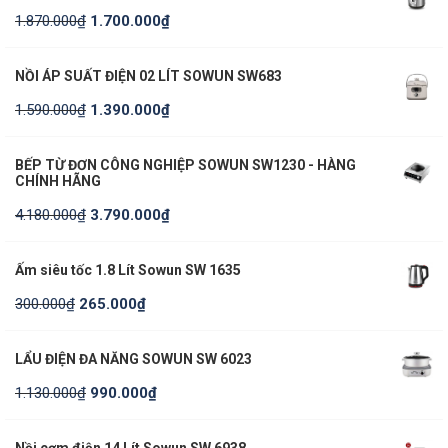
1.870.000
₫
1.700.000
₫
NỒI ÁP SUẤT ĐIỆN 02 LÍT SOWUN SW683
1.590.000
₫
1.390.000
₫
BẾP TỪ ĐƠN CÔNG NGHIỆP SOWUN SW1230 - HÀNG
CHÍNH HÃNG
4.180.000
₫
3.790.000
₫
Ấm siêu tốc 1.8 Lít Sowun SW 1635
300.000
₫
265.000
₫
LẨU ĐIỆN ĐA NĂNG SOWUN SW 6023
1.130.000
₫
990.000
₫