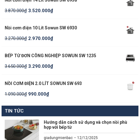
Nồi cơm điện 14 Lít Sowun SW 6938
3.870.000
₫
3.520.000
₫
Nồi cơm điện 10 Lít Sowun SW 6930
3.270.000
₫
2.970.000
₫
BẾP TỪ ĐƠN CÔNG NGHIỆP SOWUN SW 1235
3.650.000
₫
3.290.000
₫
NỒI CƠM ĐIỆN 2.0 LÍT SOWUN SW 693
1.090.000
₫
990.000
₫
TIN TỨC
Hướng dẫn cách sử dụng và chọn nồi phù
hợp với bếp từ
-
giadungmienbac
12/12/2025