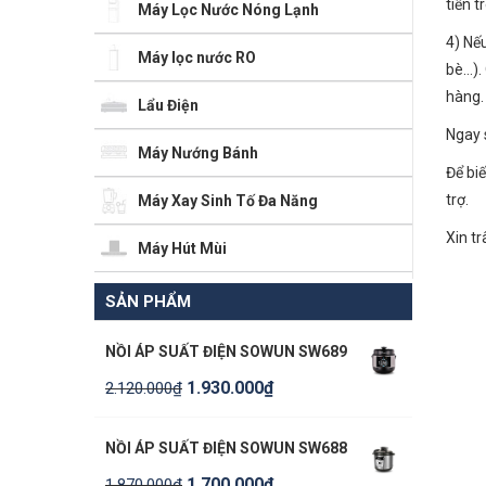
tiền t
Máy Lọc Nước Nóng Lạnh
4) Nếu
Máy lọc nước RO
bè…).
hàng.
Lẩu Điện
Ngay 
Máy Nướng Bánh
Để biế
trợ.
Máy Xay Sinh Tố Đa Năng
Xin t
Máy Hút Mùi
SẢN PHẨM
NỒI ÁP SUẤT ĐIỆN SOWUN SW689
1.930.000
₫
2.120.000
₫
NỒI ÁP SUẤT ĐIỆN SOWUN SW688
1.700.000
₫
1.870.000
₫