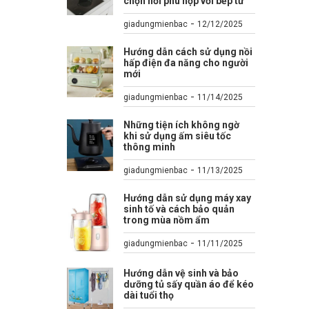
chọn nồi phù hợp với bếp từ
-
giadungmienbac
12/12/2025
Hướng dẫn cách sử dụng nồi
hấp điện đa năng cho người
mới
-
giadungmienbac
11/14/2025
Những tiện ích không ngờ
khi sử dụng ấm siêu tốc
thông minh
-
giadungmienbac
11/13/2025
Hướng dẫn sử dụng máy xay
sinh tố và cách bảo quản
trong mùa nồm ẩm
-
giadungmienbac
11/11/2025
Hướng dẫn vệ sinh và bảo
dưỡng tủ sấy quần áo để kéo
dài tuổi thọ