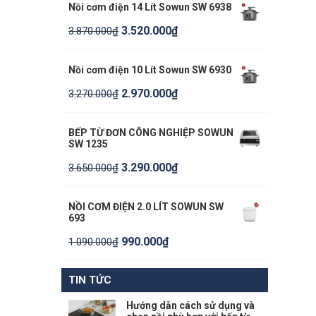
Nồi cơm điện 14 Lít Sowun SW 6938
3.520.000
₫
3.870.000
₫
Nồi cơm điện 10 Lít Sowun SW 6930
2.970.000
₫
3.270.000
₫
BẾP TỪ ĐƠN CÔNG NGHIỆP SOWUN
SW 1235
3.290.000
₫
3.650.000
₫
NỒI CƠM ĐIỆN 2.0 LÍT SOWUN SW
693
990.000
₫
1.090.000
₫
TIN TỨC
Hướng dẫn cách sử dụng và