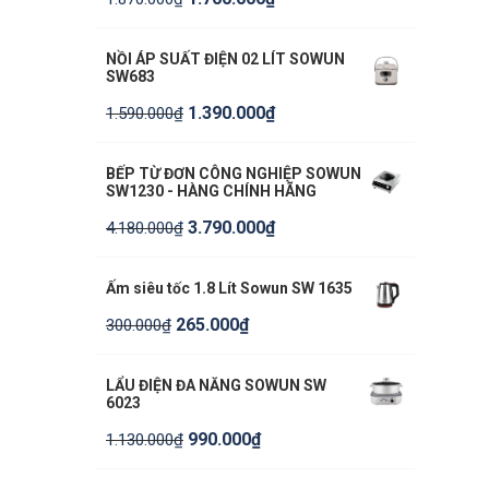
NỒI ÁP SUẤT ĐIỆN 02 LÍT SOWUN
SW683
1.390.000
₫
1.590.000
₫
BẾP TỪ ĐƠN CÔNG NGHIỆP SOWUN
SW1230 - HÀNG CHÍNH HÃNG
3.790.000
₫
4.180.000
₫
Ấm siêu tốc 1.8 Lít Sowun SW 1635
265.000
₫
300.000
₫
LẨU ĐIỆN ĐA NĂNG SOWUN SW
6023
990.000
₫
1.130.000
₫