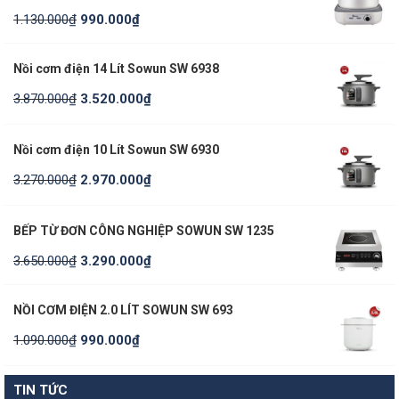
1.130.000
₫
990.000
₫
Nồi cơm điện 14 Lít Sowun SW 6938
3.870.000
₫
3.520.000
₫
Nồi cơm điện 10 Lít Sowun SW 6930
3.270.000
₫
2.970.000
₫
BẾP TỪ ĐƠN CÔNG NGHIỆP SOWUN SW 1235
3.650.000
₫
3.290.000
₫
NỒI CƠM ĐIỆN 2.0 LÍT SOWUN SW 693
1.090.000
₫
990.000
₫
TIN TỨC