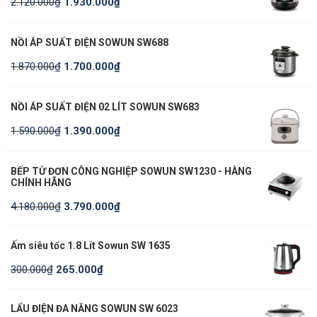
2.120.000
₫
1.930.000
₫
NỒI ÁP SUẤT ĐIỆN SOWUN SW688
1.870.000
₫
1.700.000
₫
NỒI ÁP SUẤT ĐIỆN 02 LÍT SOWUN SW683
1.590.000
₫
1.390.000
₫
BẾP TỪ ĐƠN CÔNG NGHIỆP SOWUN SW1230 - HÀNG
CHÍNH HÃNG
4.180.000
₫
3.790.000
₫
Ấm siêu tốc 1.8 Lít Sowun SW 1635
300.000
₫
265.000
₫
LẨU ĐIỆN ĐA NĂNG SOWUN SW 6023