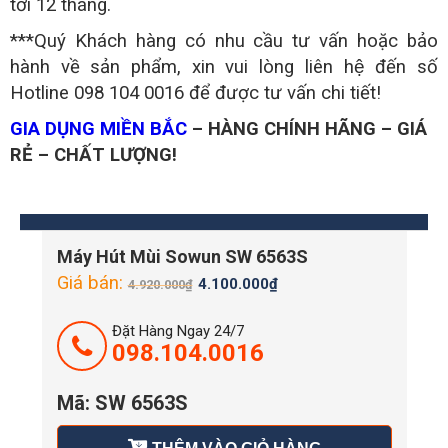
tới 12 tháng.
***Quý Khách hàng có nhu cầu tư vấn hoặc bảo
hành về sản phẩm, xin vui lòng liên hệ đến số
Hotline 098 104 0016
để được tư vấn chi tiết!
GIA DỤNG MIỀN BẮC
– HÀNG CHÍNH HÃNG – GIÁ
RẺ – CHẤT LƯỢNG!
Máy Hút Mùi Sowun SW 6563S
Giá bán:
4.100.000
₫
4.920.000
₫
Đặt Hàng Ngay 24/7
098.104.0016
Mã:
SW 6563S