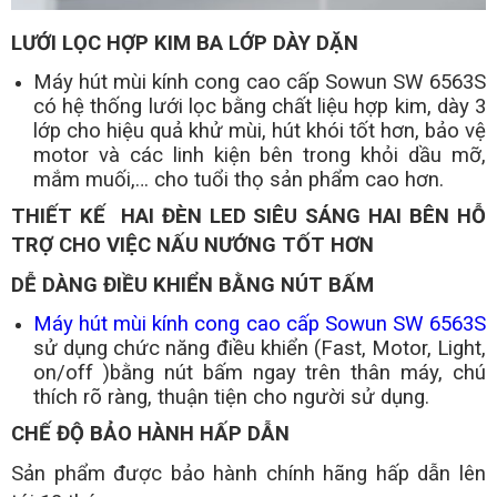
LƯỚI LỌC HỢP KIM BA LỚP DÀY DẶN
Máy hút mùi kính cong cao cấp Sowun SW 6563S
có hệ thống lưới lọc bằng chất liệu hợp kim, dày 3
lớp cho hiệu quả khử mùi, hút khói tốt hơn, bảo vệ
motor và các linh kiện bên trong khỏi dầu mỡ,
mắm muối,… cho tuổi thọ sản phẩm cao hơn.
THIẾT KẾ HAI ĐÈN LED SIÊU SÁNG HAI BÊN HỖ
TRỢ CHO VIỆC NẤU NƯỚNG TỐT HƠN
DỄ DÀNG ĐIỀU KHIỂN BẰNG NÚT BẤM
Máy hút mùi kính cong cao cấp Sowun SW 6563S
sử dụng chức năng điều khiển (Fast, Motor, Light,
on/off )bằng nút bấm ngay trên thân máy, chú
thích rõ ràng, thuận tiện cho người sử dụng.
CHẾ ĐỘ BẢO HÀNH HẤP DẪN
Sản phẩm được bảo hành chính hãng hấp dẫn lên