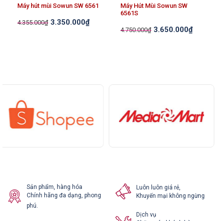
Máy hút mùi Sowun SW 6561
Máy Hút Mùi Sowun SW
6561S
3.350.000
₫
4.355.000
₫
3.650.000
₫
4.750.000
₫
Sản phẩm, hàng hóa
Luôn luôn giá rẻ,
Chính hãng đa dạng, phong
Khuyến mại không ngừng
phú.
Dịch vụ