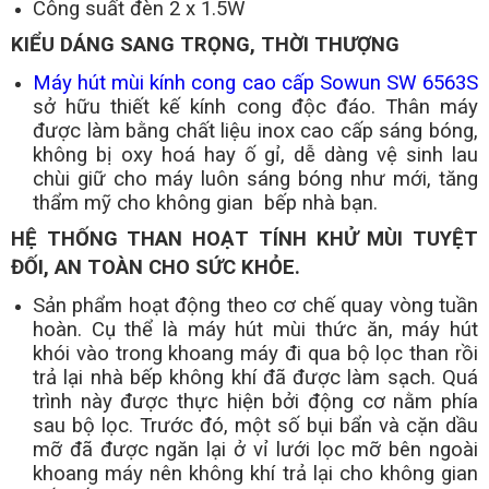
Công suất đèn 2 x 1.5W
KIỂU DÁNG SANG TRỌNG, THỜI THƯỢNG
Máy hút mùi kính cong cao cấp Sowun SW 6563S
sở hữu thiết kế kính cong độc đáo. Thân máy
được làm bằng chất liệu inox cao cấp sáng bóng,
không bị oxy hoá hay ố gỉ, dễ dàng vệ sinh lau
chùi giữ cho máy luôn sáng bóng như mới, tăng
thẩm mỹ cho không gian bếp nhà bạn.
HỆ THỐNG THAN HOẠT TÍNH KHỬ MÙI TUYỆT
ĐỐI, AN TOÀN CHO SỨC KHỎE.
Sản phẩm hoạt động theo cơ chế quay vòng tuần
hoàn. Cụ thể là máy hút mùi thức ăn, máy hút
khói vào trong khoang máy đi qua bộ lọc than rồi
trả lại nhà bếp không khí đã được làm sạch. Quá
trình này được thực hiện bởi động cơ nằm phía
sau bộ lọc. Trước đó, một số bụi bẩn và cặn dầu
mỡ đã được ngăn lại ở vỉ lưới lọc mỡ bên ngoài
khoang máy nên không khí trả lại cho không gian