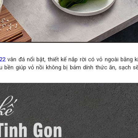
22
vân đá nổi bật, thiết kế nắp rời có vỏ ngoài bằng k
u bền giúp vỏ nồi không bị bám dính thức ăn, sạch s