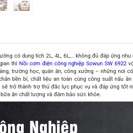
ường có dung tích 2L, 4L, 6L,… không đủ đáp ứng nhu
gian thì
Nồi cơm điện công nghiệp Sowun SW 6922
vớ
 hàng, trường học, quán ăn, công xưởng – những nơi c
ắn bền bỉ, chất liệu an toàn cùng công suất nấu ăn 
ẽ trở thành trợ thủ đắc lực phục vụ và đáp ứng tốt 
bữa ăn chất lượng và đảm bảo sức khỏe.