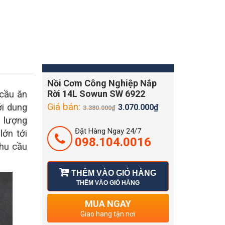
Nồi Cơm Công Nghiệp Nắp
Rời 14L Sowun SW 6922
 cầu ăn
Giá bán:
i dung
3.070.000
₫
3.380.000
₫
ó lượng
Đặt Hàng Ngay 24/7
lớn tới
098.104.0016
nhu cầu
THÊM VÀO GIỎ HÀNG
THÊM VÀO GIỎ HÀNG
MUA NGAY
Giao hang tận nơi