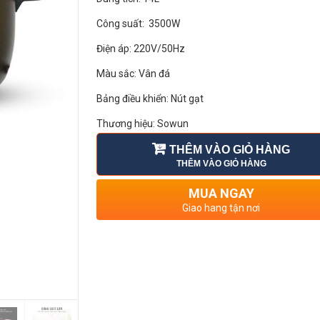
Công suất: 3500W
Điện áp: 220V/50Hz
Màu sắc: Vân đá
Bảng điều khiển: Nút gạt
Thương hiệu: Sowun
Chất liệu lòng nồi: lòng nồi 5 lớp chống dính an toà
THÊM VÀO GIỎ HÀNG
THÊM VÀO GIỎ HÀNG
Mâm nhiệt tiết diện lớn, 3 vòng nhiệt cho hiệu suất
nhiệt tối ưu
MUA NGAY
Giao hang tận nơi
Phụ kiện đi kèm: Cốc đong gạo, muôi xới cơm