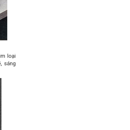
im loại
ẽ, sáng